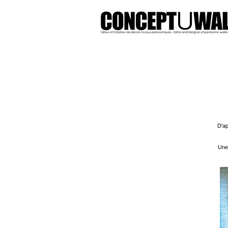
D'ap
Une 