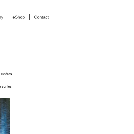
ny
eShop
Contact
rivières
e sur les